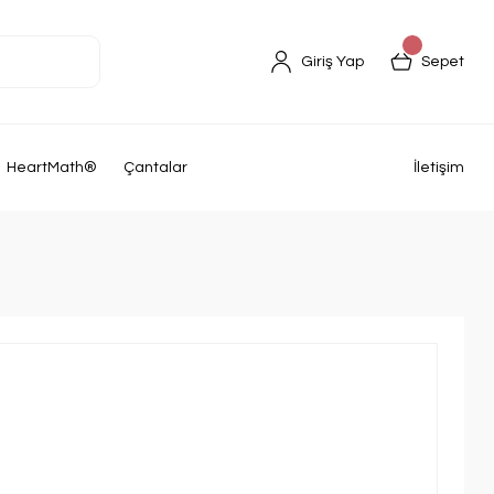
Giriş Yap
Sepet
HeartMath®
Çantalar
İletişim