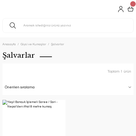
Anasayfa
Giysi ve Kumaşlar
Şalvarlar
Şalvarlar
Toplam 1 ürün