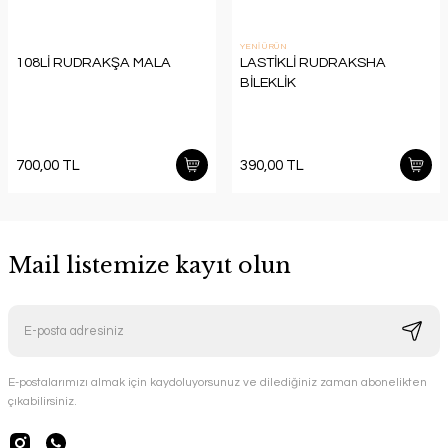
YENİ ÜRÜN
108Lİ RUDRAKŞA MALA
LASTİKLİ RUDRAKSHA
BİLEKLİK
700,00 TL
390,00 TL
Mail listemize kayıt olun
E-postalarımızı almak için kaydoluyorsunuz ve dilediğiniz zaman abonelikten
çıkabilirsiniz.