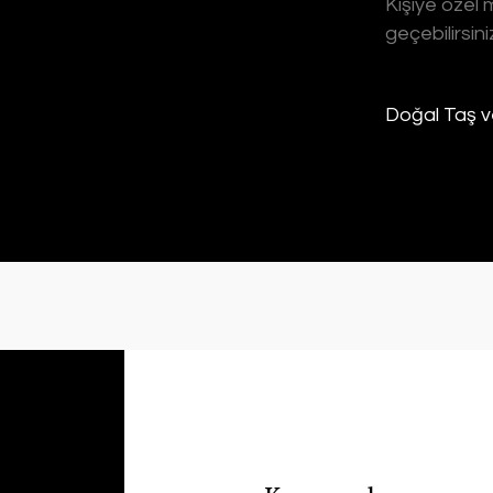
Kişiye özel m
geçebilirsini
Doğal Taş v
 (Hint kadınlarının geleneksel kıyafeti)