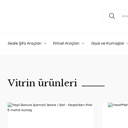
Alşimi Market'e 
OM,
Sesle Şifa Araçları
Ritüel Araçları
Giysi ve Kumaşlar
Hoşluk getirdiniz...
Huzurunuzu, ding
Vitrin ürünleri
Ses Çanakları