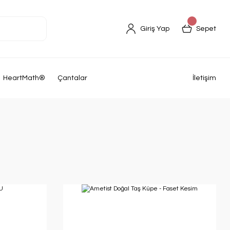
Giriş Yap
Sepet
K'ECH ALA K'IN
HeartMath®
Çantalar
İletişim
en güzel ürünümüz hizmetinizde
Mandala, biblo, duvar süslerimiz