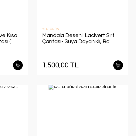
YENİ ÜRÜN
ve Kısa
Mandala Desenli Lacivert Sırt
ası (
Çantası- Suya Dayanıklı, Bol
Cepli)
Fermuarlı Hafif (33*45 cm)
1.500,00 TL