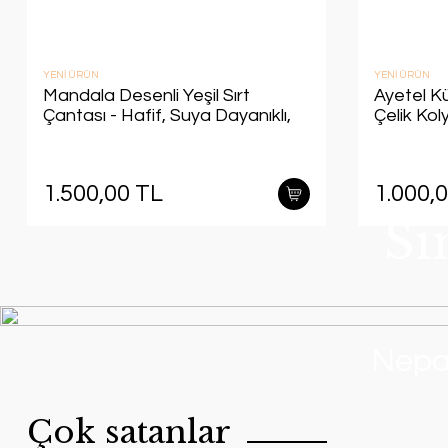
YENİ ÜRÜN
YENİ ÜRÜN
Mandala Desenli Yeşil Sırt
Ayetel Kü
Çantası - Hafif, Suya Dayanıklı,
Çelik Koly
Bol Cepli (33*45 cm)
çap)
1.500,00 TL
1.000,
Si
Nepal
Çok satanlar