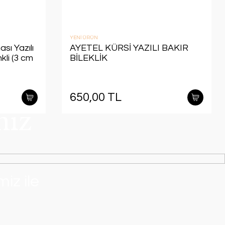
YENİ ÜRÜN
sı Yazılı
AYETEL KÜRSİ YAZILI BAKIR
kli (3 cm
BİLEKLİK
650,00 TL
nız
iz ile