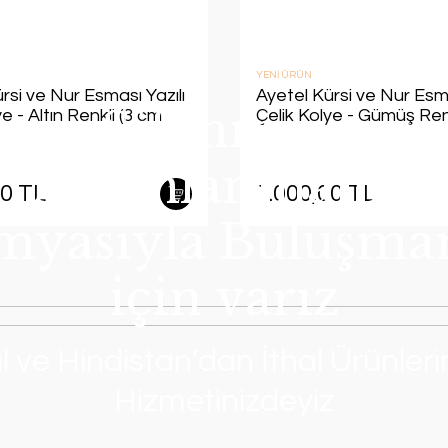
YENİ ÜRÜN
rsi ve Nur Esması Yazılı
Ayetel Kürsi ve Nur Esma
Şifanın ve
e - Altın Renkli (3 cm
Çelik Kolye - Gümüş Ren
çap)
Aydınlanmanın
00 TL
1.000,00 TL
myasıyla Buluşma
için varız
 ve Hindistan'dan İthal Ürünlerim
Hizmetinizdeyiz