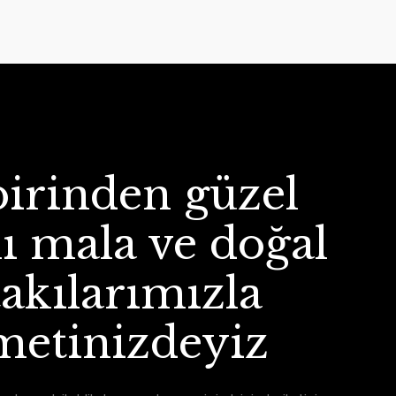
birinden güzel
lı mala ve doğal
takılarımızla
A BİBLOSU - LORD GANESH
metinizdeyiz
0 TL