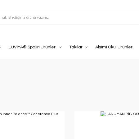
Hoşgeldiniz
 NAMASTE, IN LA
LUVİYA® Spajiri Ürünleri
Takılar
Alşimi Okul Ürünleri
inliğinizi yükseltecek birbirind