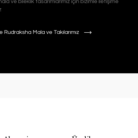
ala ve bileklik tasarımlarımız için bizimle iletişime
z
e Rudraksha Mala ve Takılarımız