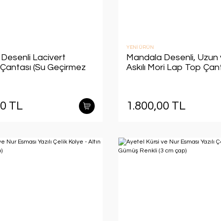
YENİ ÜRÜN
Desenli Lacivert
Mandala Desenli, Uzun 
Çantası (Su Geçirmez
Askılı Mori Lap Top Çant
l Cepli, Uzun ve Kısa
38*28 cm) (Süngerli, Bol 
3*30 cm)
00 TL
1.800,00 TL