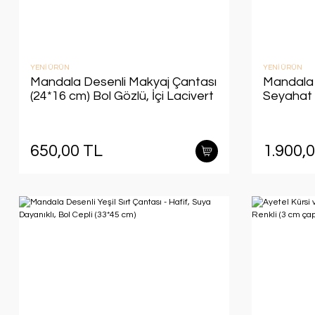
YENİ ÜRÜN
YENİ ÜRÜN
Mandala Desenli Makyaj Çantası
Mandala 
(24*16 cm) Bol Gözlü, İçi Lacivert
Seyahat 
Renkli
Kumaş, Bo
Asklı) (3
650,00 TL
1.900,