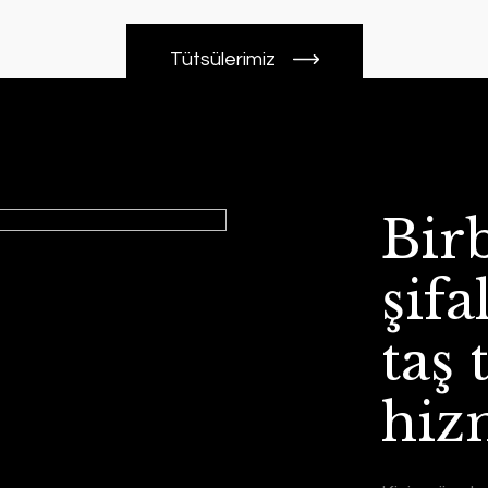
Tütsülerimiz
Bir
şifa
taş 
GANESH
hiz
750,0