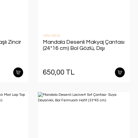
YENİ ÜRÜN
lı Zincir
Mandala Desenli Makyaj Çantası
(24*16 cm) Bol Gözlü, Dışı
turuncu, İçi Lacivert Renkli
650,00 TL