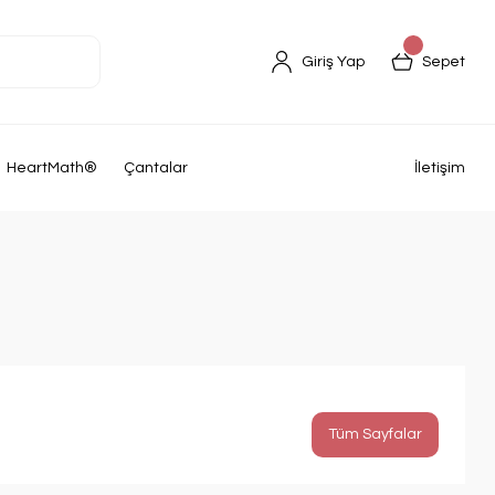
Giriş Yap
Sepet
HeartMath®
Çantalar
İletişim
Tüm Sayfalar