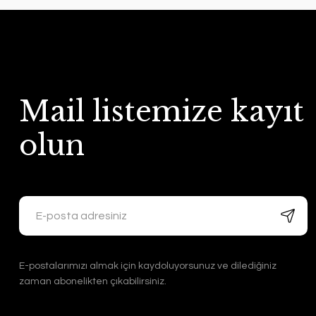
Mail listemize kayıt
olun
E-postalarımızı almak için kaydoluyorsunuz ve dilediğiniz
zaman abonelikten çıkabilirsiniz.