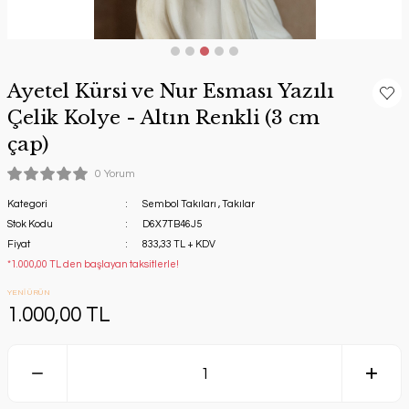
Ayetel Kürsi ve Nur Esması Yazılı
Çelik Kolye - Altın Renkli (3 cm
çap)
0 Yorum
Kategori
Sembol Takıları
,
Takılar
Stok Kodu
D6X7TB46J5
Fiyat
833,33 TL + KDV
*1.000,00 TL den başlayan taksitlerle!
YENİ ÜRÜN
1.000,00 TL