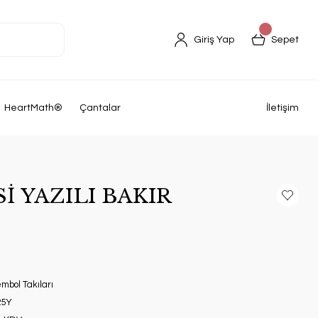
Giriş Yap
Sepet
HeartMath®
Çantalar
İletişim
İ YAZILI BAKIR
mbol Takıları
25Y