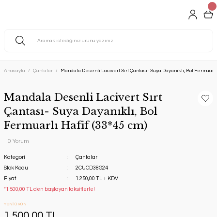
Anasayfa
Çantalar
Mandala Desenli Lacivert Sırt Çantası- Suya Dayanıklı, Bol Fermuarlı 
Mandala Desenli Lacivert Sırt
Çantası- Suya Dayanıklı, Bol
Fermuarlı Hafif (33*45 cm)
0 Yorum
Kategori
Çantalar
Stok Kodu
2CUCD38G24
Fiyat
1.250,00 TL + KDV
*1.500,00 TL den başlayan taksitlerle!
YENİ ÜRÜN
1.500,00 TL